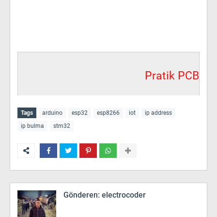
Pratik PCB
Tags
arduino
esp32
esp8266
iot
ip address
ip bulma
stm32
Gönderen:
electrocoder