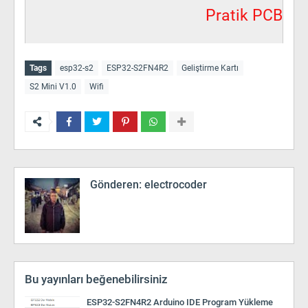
Pratik PCB
Tags
esp32-s2
ESP32-S2FN4R2
Geliştirme Kartı
S2 Mini V1.0
Wifi
Gönderen:
electrocoder
Bu yayınları beğenebilirsiniz
ESP32-S2FN4R2 Arduino IDE Program Yükleme