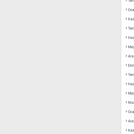
Te
Oca
Kas
Te
Haz
May
Ara
Eki
Te
Haz
May
Nis
Oca
Ara
Kas