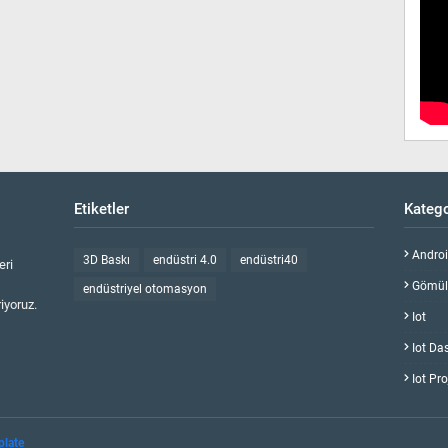
Etiketler
Katego
Androi
3D Baskı
endüstri 4.0
endüstri40
eri
Gömülü
endüstriyel otomasyon
iyoruz.
Iot
Iot Da
Iot Pro
plate