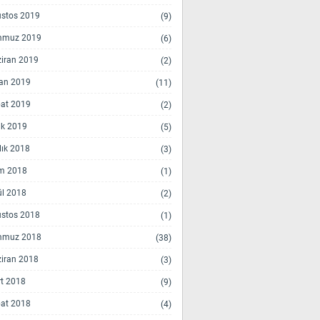
stos 2019
(9)
mmuz 2019
(6)
iran 2019
(2)
an 2019
(11)
at 2019
(2)
k 2019
(5)
lık 2018
(3)
m 2018
(1)
ül 2018
(2)
stos 2018
(1)
mmuz 2018
(38)
iran 2018
(3)
t 2018
(9)
at 2018
(4)