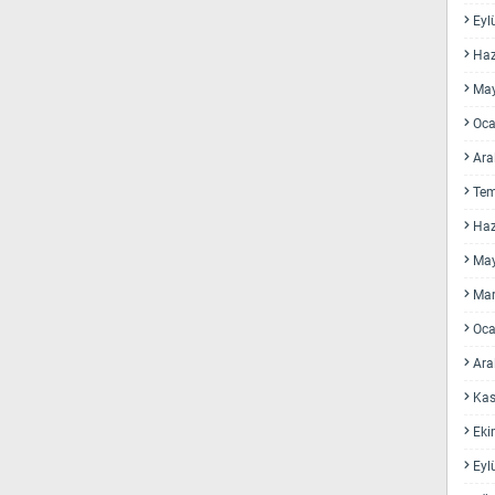
Eyl
Haz
May
Oca
Ara
Te
Haz
May
Mar
Oca
Ara
Kas
Eki
Eyl