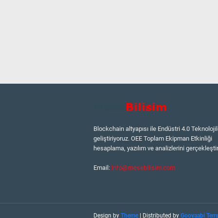
Blockchain altyapısı ile Endüstri 4.0 Teknolojil
geliştiriyoruz. OEE Toplam Ekipman Etkinliği
hesaplama, yazılım ve analizlerini gerçekleştir
Email:
info@mesebilisim.com
Design by
Theme
| Distributed by
Gooyaabi Tem