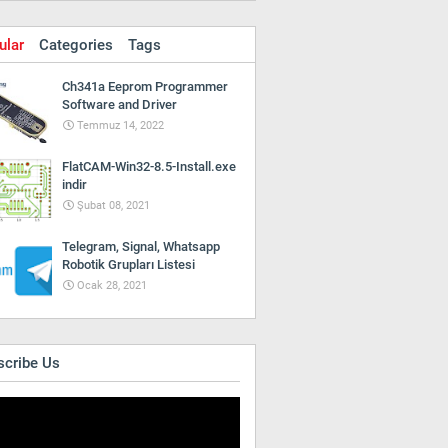
ular
Categories
Tags
Ch341a Eeprom Programmer
Software and Driver
Temmuz 14, 2022
FlatCAM-Win32-8.5-Install.exe
indir
Şubat 08, 2021
Telegram, Signal, Whatsapp
Robotik Grupları Listesi
Ocak 28, 2021
scribe Us