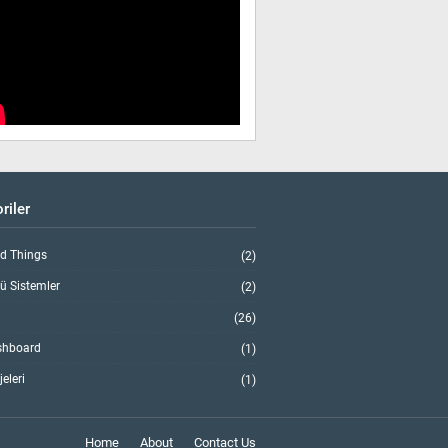
riler
d Things
(2)
 Sistemler
(2)
(26)
shboard
(1)
jeleri
(1)
Home
About
Contact Us