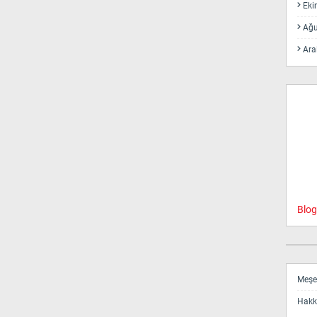
Eki
Ağu
Ara
Blog
Meşe 
Hakk