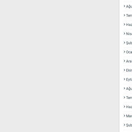
Ağu
Te
Haz
Nis
Şub
Oca
Ara
Eki
Eyl
Ağu
Te
Haz
Mar
Şub