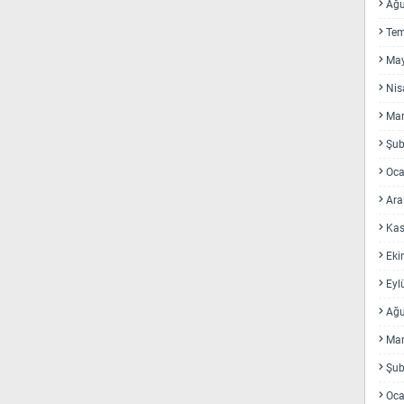
Ağu
Te
May
Nis
Mar
Şub
Oca
Ara
Kas
Eki
Eyl
Ağu
Mar
Şub
Oca