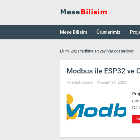
Mese Bilisim
Ürünlerimiz
Proj
Ekim, 2021 tarihine ait yayınlar gösteriliyor
Modbus ile ESP32 ve C
electrocoder
Ekim 31, 2021
Proj
ger
C# 
D