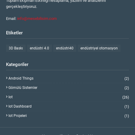
Toplam Ekipman Etkinliği hesaplama, yazılım ve analizlerini
gerçekleştiriyoruz.
Email:
info@mesebilisim.com
Etiketler
3D Baskı
endüstri 4.0
endüstri40
endüstriyel otomasyon
Kategoriler
Android Things
(2)
Gömülü Sistemler
(2)
Iot
(26)
Iot Dashboard
(1)
Iot Projeleri
(1)