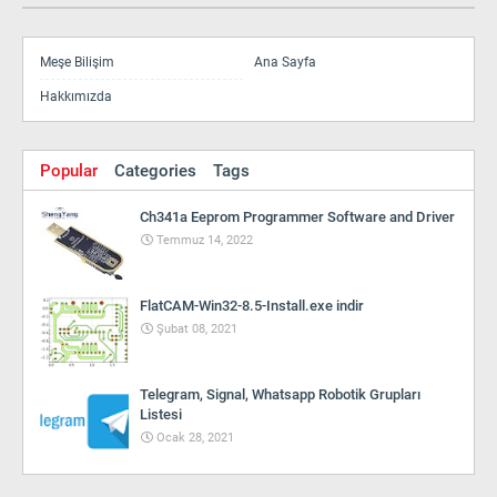
Meşe Bilişim
Ana Sayfa
Hakkımızda
Popular
Categories
Tags
Ch341a Eeprom Programmer Software and Driver
Temmuz 14, 2022
FlatCAM-Win32-8.5-Install.exe indir
Şubat 08, 2021
Telegram, Signal, Whatsapp Robotik Grupları
Listesi
Ocak 28, 2021