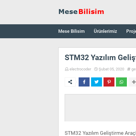
Mese Bilisim
Ürünlerimiz
Proj
STM32 Yazılım Gelişt
electrocoder
Şubat 05, 2020
ge
STM32 Yazılım Geliştirme Araçl