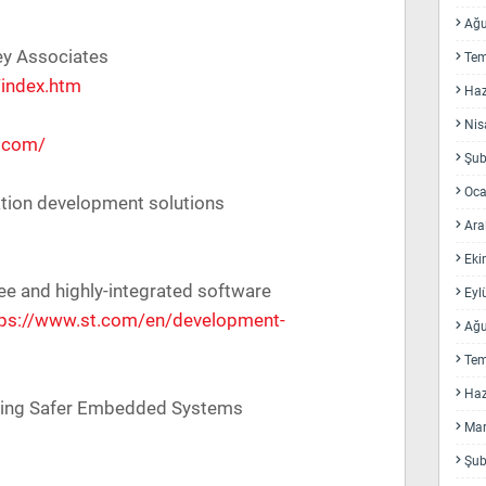
Ağu
ey Associates
Te
/index.htm
Haz
Nis
s.com/
Şub
Oca
ion development solutions
Ara
Eki
ee and highly-integrated software
Eyl
tps://www.st.com/en/development-
Ağu
Te
Haz
ling Safer Embedded Systems
Mar
Şub