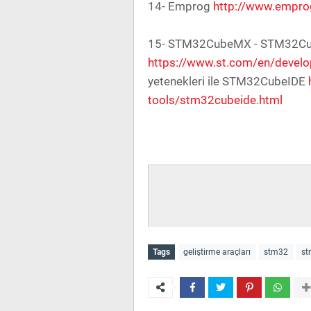
14- Emprog
http://www.empr
15- STM32CubeMX - STM32Cube 
https://www.st.com/en/devel
yetenekleri ile STM32CubeIDE
tools/stm32cubeide.html
Tags
geliştirme araçları
stm32
st