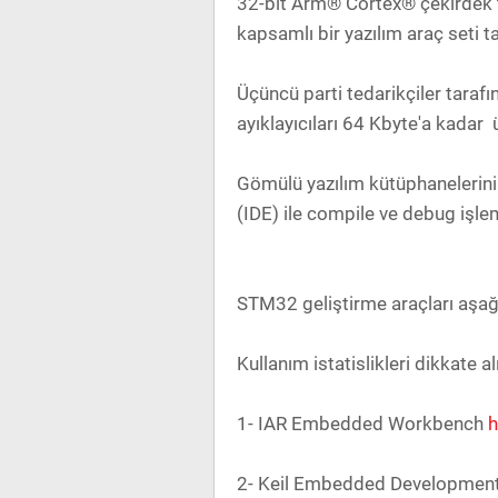
32-bit Arm® Cortex® çekirdek t
kapsamlı bir yazılım araç seti 
Üçüncü parti tedarikçiler tarafın
ayıklayıcıları 64 Kbyte'a kadar ü
Gömülü yazılım kütüphanelerini
(IDE) ile compile ve debug işleml
STM32 geliştirme araçları aşağı
Kullanım istatislikleri dikkate 
1- IAR Embedded Workbench
h
2- Keil Embedded Development 