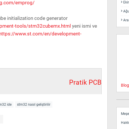
og.com/emprog/
Eki
Ağu
initialization code generator
Ara
opment-tools/stm32cubemx.html
yeni ismi ve
https://www.st.com/en/development-
Pratik PCB
Blog
m32 ide
stm32 nasıl geliştirilir
Meşe 
Hakk