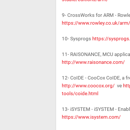
9- CrossWorks for ARM - Rowl
https://www.rowley.co.uk/arm
10- Sysprogs
https://sysprog
11- RAISONANCE, MCU applicat
http://www.raisonance.com/
12- CoIDE - CooCox CoIDE, a fr
http://www.coocox.org/
ve
ht
tools/coide.html
13- iSYSTEM - iSYSTEM - Enab
https://www.isystem.com/