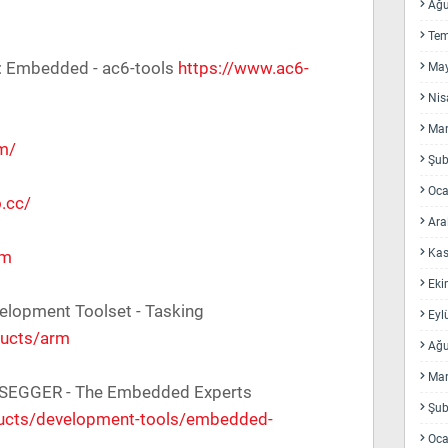
Ağu
Te
: Embedded - ac6-tools
https://www.ac6-
May
Nis
Mar
om/
Şub
Oca
.cc/
Ara
Kas
om
Eki
elopment Toolset - Tasking
Eyl
ducts/arm
Ağu
Mar
| SEGGER - The Embedded Experts
Şub
ucts/development-tools/embedded-
Oca