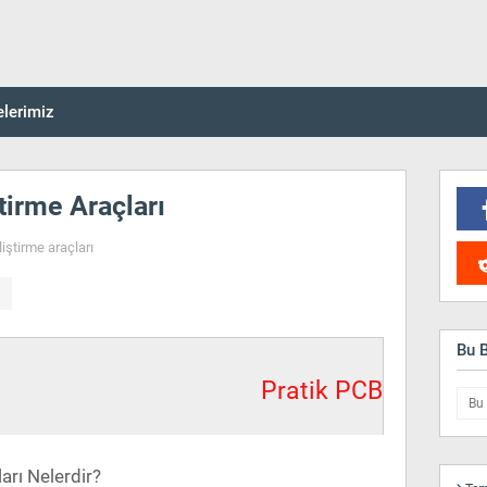
elerimiz
irme Araçları
liştirme araçları
Bu 
Pratik PCB
arı Nelerdir?