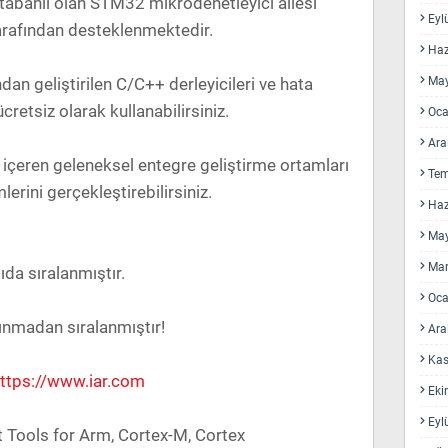
abanlı olan STM32 mikrodenetleyici ailesi
Eyl
tarafından desteklenmektedir.
Haz
dan geliştirilen C/C++ derleyicileri ve hata
May
cretsiz olarak kullanabilirsiniz.
Oca
Ara
 içeren geleneksel entegre geliştirme ortamları
Te
erini gerçekleştirebilirsiniz.
Haz
May
Mar
da sıralanmıştır.
Oca
alınmadan sıralanmıştır!
Ara
Kas
ttps://www.iar.com
Eki
Eyl
Tools for Arm, Cortex-M, Cortex