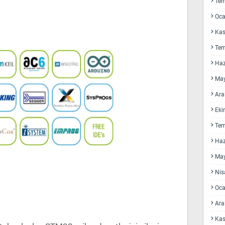
Te
Oca
Kas
Te
Haz
May
Ara
Eki
Te
Haz
May
Nis
Oca
Ara
Kas