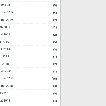
stos 2019
(9)
mmuz 2019
(6)
iran 2019
(2)
an 2019
(11)
at 2019
(2)
k 2019
(5)
lık 2018
(3)
m 2018
(1)
ül 2018
(2)
stos 2018
(1)
mmuz 2018
(38)
iran 2018
(3)
t 2018
(9)
at 2018
(4)