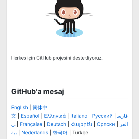
Herkes için GitHub projesini destekliyoruz.
GitHub'a mesaj
English
|
简体中
文
|
Español
|
Ελληνικά
|
Italiano
|
Русский
|
فارس
ی
|
Française
|
Deutsch
|
Հայերէն
|
Српски
|
العر
بية
|
Nederlands
|
한국어
| Türkçe